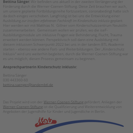
Bettina Sänger:
Wir befinden uns aktuell in der zweiten Verlängerung der
Förderung durch die Werner-Coenen-Stiftung. Diese Zeit brauchen wir auch,
um unsere geplante Fortbildungsreihe fortzusetzen, coronabedingt hatte sich
da doch einiges verschoben. Langfristig ist bei uns die Entwicklung einer
Ausbildung
zur insofern erfahrenen Fachkraft im Kinderschutz inklusiv
geplant.
Hier werden wir mit Matthias N. Gillner vom Kinderschutzzentrum Neukölln
zusammenarbeiten. Gemeinsam wollen wir prüfen, wo die iseF-
Ausbildungsmodule um inklusive Fragen wie Behinderung, Flucht, Trauma
erweitert werden können. Perspektivisch soll dann eine Ausbildung mit
diesem inklusiven Schwerpunkt 2022 bei uns in der tandem BTL Akademie
starten – ebenso wie andere Fort- und Weiterbildungen. Der „Kinderschutz
Inklusiv“ wird uns weiterhin begleiten, durch die Werner-Coenen-Stiftung war
es uns möglich, diesen Prozess gemeinsam zu beginnen.
Ansprechpartnerin Kinderschutz inklusiv
:
Bettina Sänger
030 443360-60
bettina.saenger@tandembtl.de
Das Projekt wird von der
Werner-Coenen-Stiftung
gefördert. Anliegen der
Werner-Coenen-Stiftung
ist die Qualifizierung und Weiterentwicklung von
Angeboten der Jugendhilfe für Kinder und Jugendliche in Berlin.