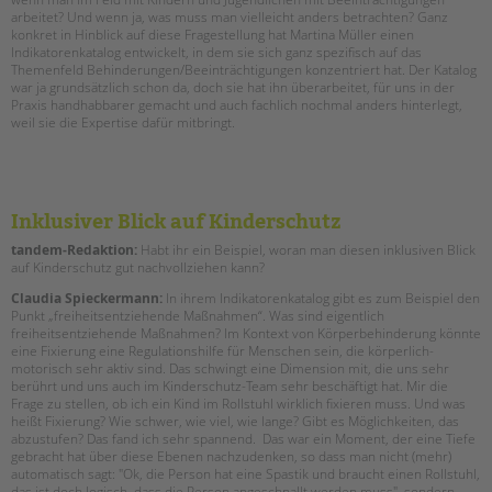
arbeitet? Und wenn ja, was muss man vielleicht anders betrachten? Ganz
konkret in Hinblick auf diese Fragestellung hat Martina Müller einen
Indikatorenkatalog entwickelt, in dem sie sich ganz spezifisch auf das
Themenfeld Behinderungen/Beeinträchtigungen konzentriert hat. Der Katalog
war ja grundsätzlich schon da, doch sie hat ihn überarbeitet, für uns in der
Praxis handhabbarer gemacht und auch fachlich nochmal anders hinterlegt,
weil sie die Expertise dafür mitbringt.
Inklusiver Blick auf Kinderschutz
tandem-Redaktion:
Habt ihr ein Beispiel, woran man diesen inklusiven Blick
auf Kinderschutz gut nachvollziehen kann?
Claudia Spieckermann:
In ihrem Indikatorenkatalog gibt es zum Beispiel den
Punkt „freiheitsentziehende Maßnahmen“. Was sind eigentlich
freiheitsentziehende Maßnahmen? Im Kontext von Körperbehinderung könnte
eine Fixierung eine Regulationshilfe für Menschen sein, die körperlich-
motorisch sehr aktiv sind. Das schwingt eine Dimension mit, die uns sehr
berührt und uns auch im Kinderschutz-Team sehr beschäftigt hat. Mir die
Frage zu stellen, ob ich ein Kind im Rollstuhl wirklich fixieren muss. Und was
heißt Fixierung? Wie schwer, wie viel, wie lange? Gibt es Möglichkeiten, das
abzustufen? Das fand ich sehr spannend. Das war ein Moment, der eine Tiefe
gebracht hat über diese Ebenen nachzudenken, so dass man nicht (mehr)
automatisch sagt: "Ok, die Person hat eine Spastik und braucht einen Rollstuhl,
das ist doch logisch, dass die Person angeschnallt werden muss", sondern