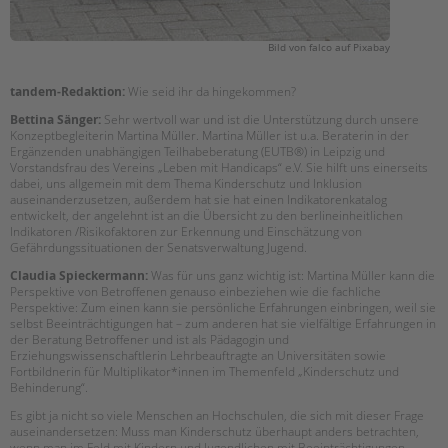
Bild von falco auf Pixabay
tandem-Redaktion:
Wie seid ihr da hingekommen?
Bettina Sänger:
Sehr wertvoll war und ist die Unterstützung durch unsere
Konzeptbegleiterin Martina Müller. Martina Müller ist u.a. Beraterin in der
Ergänzenden unabhängigen Teilhabeberatung (EUTB®) in Leipzig und
Vorstandsfrau des Vereins „Leben mit Handicaps“ e.V. Sie hilft uns einerseits
dabei, uns allgemein mit dem Thema Kinderschutz und Inklusion
auseinanderzusetzen, außerdem hat sie hat einen Indikatorenkatalog
entwickelt, der angelehnt ist an die Übersicht zu den berlineinheitlichen
Indikatoren /Risikofaktoren zur Erkennung und Einschätzung von
Gefährdungssituationen der Senatsverwaltung Jugend.
Claudia Spieckermann:
Was für uns ganz wichtig ist: Martina Müller kann die
Perspektive von Betroffenen genauso einbeziehen wie die fachliche
Perspektive: Zum einen kann sie persönliche Erfahrungen einbringen, weil sie
selbst Beeinträchtigungen hat – zum anderen hat sie vielfältige Erfahrungen in
der Beratung Betroffener und ist als Pädagogin und
Erziehungswissenschaftlerin Lehrbeauftragte an Universitäten sowie
Fortbildnerin für Multiplikator*innen im Themenfeld „Kinderschutz und
Behinderung“.
Es gibt ja nicht so viele Menschen an Hochschulen, die sich mit dieser Frage
auseinandersetzen: Muss man Kinderschutz überhaupt anders betrachten,
wenn man im Feld mit Kindern und Jugendlichen mit Beeinträchtigungen