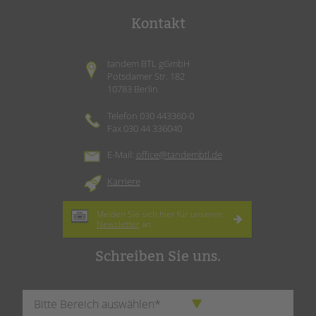
Kontakt
tandem BTL gGmbH
Potsdamer Str. 182
10783 Berlin
Telefon 030 443360-0
Fax 030 44 336040
E-Mail:
office@tandembtl.de
Karriere
Melden Sie sich hier für unseren
Newsletter
an.
Schreiben Sie uns.