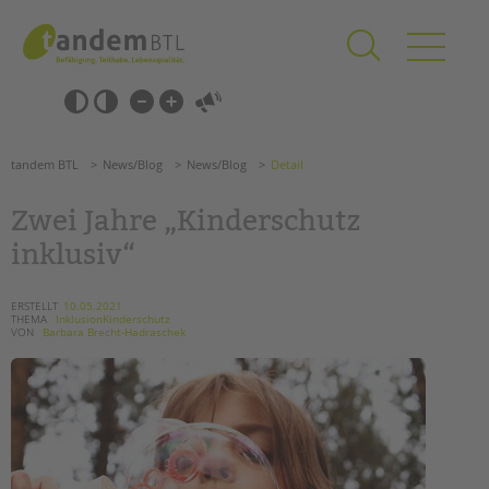
Zum
Navigation
Inhalt
überspringen
springen
Navigation
Barrierefrei-
überspringen
Einstellungen
überspringen
ANGEBOTE
tandem BTL
News/Blog
News/Blog
Detail
KITA & FRÜHE HILFEN
Zwei Jahre „Kinderschutz
SCHULE & GANZTAG
inklusiv“
Grundschulen
Oberschulen
ERSTELLT
10.05.2021
THEMA
InklusionKinderschutz
Förderzentren
VON
Barbara Brecht-Hadraschek
Kollegs
EFöB
Schulbezogene Sozialarbeit
Tagesgruppen
HILFEN ZUR ERZIEHUNG