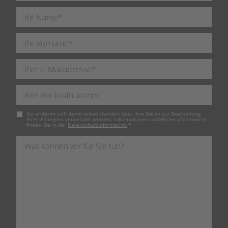
Pflichtfeld
Sie erklären sich damit einverstanden, dass Ihre Daten zur Bearbeitung
Ihres Anliegens verwendet werden. Informationen und Widerrufshinweise
finden Sie in der
Datenschutzinformation
.
*