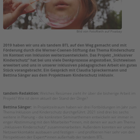
EINGLIEDERUNGSHILFE
BETREUTES WOHNEN
Suchen
Bild von FotoRieth auf Pixabay
TANDEM BTL AKADEMIE
2019 haben wir uns als tandem BTL auf den Weg gemacht und mit
Zertfikatskurse
Förderung durch die Werner-Coenen-Stiftung das Thema Kinderschutz
im Kontext von Inklusion weiterzuentwickeln. Das Projekt „Inklusiver
Seminarkalender
Kinderschutz“ hat bei uns viele Denkprozesse angestoßen, Sichtweisen
Seminarräume
erweitert und uns in unserer inklusiven pädagogischen Arbeit ein gutes
Stück vorangebracht. Ein Gespräch mit Claudia Spieckermann und
Bettina Sänger aus dem Projektteam Kinderschutz inklusiv.
STADTTEILARBEIT
PROFIL | LEITBILD
tandem-Redaktion:
Welches Resümee zieht ihr über die bisherige Arbeit im
Projekt? Wie ist denn aktuell der Stand der Dinge?
Bereiche im Überblick
Bettina Sänger:
In Projektzeitraum haben wir drei Fortbildungen im Jahr zum
Kinder- und Jugendschutz
Thema Inklusion und Kinderschutz durchgeführt. 2021 sind drei bis sechs
weitere in Planung – die konkreten Seminarthemen entwickeln wir immer in
Unsere Videos
enger Abstimmung mit den Mitarbeiter*innen, mit denen wir auch am Thema
Gesellschafter VdK
„Inklusiven Kinderschutz” zusammenarbeiten. Außerdem konnten wir unsere
Netzwerkkontakte ausbauen und festigen – und profitieren hier sehr von den
schoolcoach BTL
Perspektiven der Expert*innen außerhalb der tandem BTL.