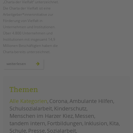
„Charta der Vielfalt“ unterzeichnet.
Die Charta der Vielfalt ist eine
EINGLIEDERUNGSHILFE
Arbeitgeber*inneninitiative zur
Förderung von Vielfalt in
BETREUTES WOHNEN
Unternehmen und Institutionen.
Über 4.800 Unternehmen und
TANDEM BTL AKADEMIE
Institutionen mit insgesamt 14,9
Millionen Beschäftigten haben die
Zertfikatskurse
Charta bereits unterzeichnet.
Seminarkalender
Seminarräume
die
weiterlesen
tandem
btl
als
STADTTEILARBEIT
unterzeichnerin
der
„charta
PROFIL | LEITBILD
Themen
der
vielfalt“
Bereiche im Überblick
Alle Kategorien
Corona
Ambulante Hilfen
Kinder- und Jugendschutz
Schulsozialarbeit
Kinderschutz
Unsere Videos
Menschen im Harzer Kiez
Messen
Gesellschafter VdK
tandem intern
Fortbildungen
Inklusion
Kita
schoolcoach BTL
Schule
Presse
Sozialarbeit