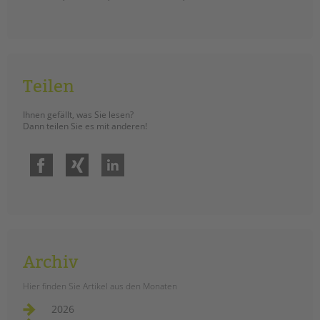
tandem international
KARRIERE
Stellenangebote
tandem als Arbeitgeberin
Teilen
NEWS/BLOG
Ihnen gefällt, was Sie lesen?
unkuerzbar
Dann teilen Sie es mit anderen!
Briefe an Kai
Facebook
Xing
LinkedIn
PRESSE
Magazin
KONTAKT
Impressum
Archiv
Datenschutz
Hinweisgebersystem
Hier finden Sie Artikel aus den Monaten
Intranet
2026