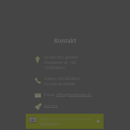
Kontakt
tandem BTL gGmbH
Potsdamer Str. 182
10783 Berlin
Telefon 030 443360-0
Fax 030 44 336040
E-Mail:
office@tandembtl.de
Karriere
Melden Sie sich hier für unseren
Newsletter
an.