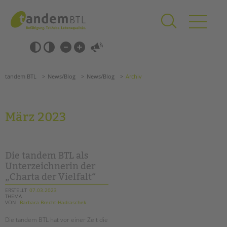
Zum
Navigation
Inhalt
überspringen
springen
Navigation
Barrierefrei-
überspringen
Einstellungen
überspringen
ANGEBOTE
tandem BTL
News/Blog
News/Blog
Archiv
KITA & FRÜHE HILFEN
SCHULE & GANZTAG
März 2023
Grundschulen
Oberschulen
Förderzentren
Die tandem BTL als
Kollegs
Unterzeichnerin der
„Charta der Vielfalt“
EFöB
Schulbezogene Sozialarbeit
ERSTELLT
07.03.2023
THEMA
Tagesgruppen
VON
Barbara Brecht-Hadraschek
Suchen
HILFEN ZUR ERZIEHUNG
Die tandem BTL hat vor einer Zeit die