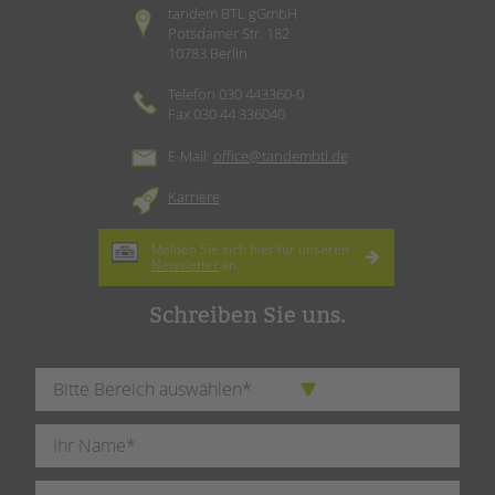
tandem BTL gGmbH
Potsdamer Str. 182
10783 Berlin
Telefon 030 443360-0
Fax 030 44 336040
E-Mail:
office@tandembtl.de
Karriere
Melden Sie sich hier für unseren
Newsletter
an.
Schreiben Sie uns.