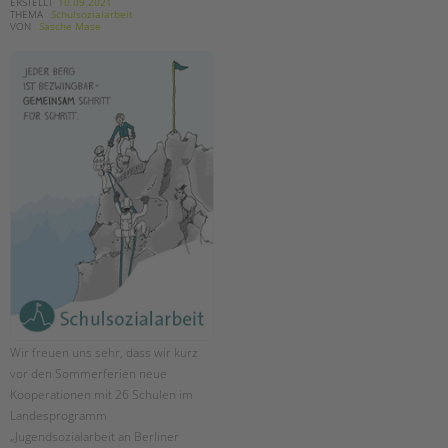
tandem international
ERSTELLT
10.09.2021
THEMA
Schulsozialarbeit
VON
Sasche Mase
KARRIERE
Stellenangebote
tandem als Arbeitgeberin
NEWS/BLOG
unkuerzbar
Briefe an Kai
PRESSE
Magazin
KONTAKT
Impressum
Wir freuen uns sehr, dass wir kurz
Datenschutz
vor den Sommerferien neue
Hinweisgebersystem
Kooperationen mit 26 Schulen im
Intranet
Landesprogramm
„Jugendsozialarbeit an Berliner