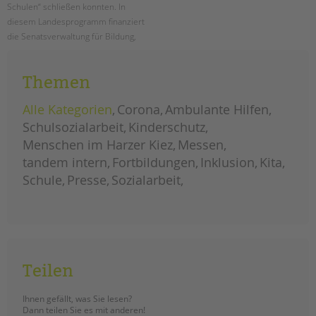
Schulen“ schließen konnten. In
diesem Landesprogramm finanziert
die Senatsverwaltung für Bildung,
Jugend und Familie Schulsozialarbeit
an den Berliner Schulen.
Themen
ausbau
weiterlesen
landesprogramm
Alle Kategorien
Corona
Ambulante Hilfen
„jugendsozialarbeit
an
Schulsozialarbeit
Kinderschutz
berliner
schulen“
Menschen im Harzer Kiez
Messen
tandem intern
Fortbildungen
Inklusion
Kita
Schule
Presse
Sozialarbeit
Teilen
Ihnen gefällt, was Sie lesen?
Dann teilen Sie es mit anderen!