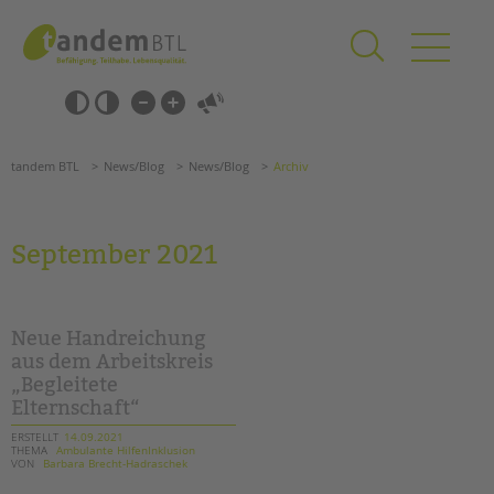
Zum
Navigation
Inhalt
überspringen
springen
Navigation
Barrierefrei-
überspringen
Einstellungen
überspringen
ANGEBOTE
tandem BTL
News/Blog
News/Blog
Archiv
KITA & FRÜHE HILFEN
SCHULE & GANZTAG
September 2021
Grundschulen
Oberschulen
Förderzentren
Neue Handreichung
Kollegs
aus dem Arbeitskreis
„Begleitete
EFöB
Elternschaft“
Schulbezogene Sozialarbeit
Tagesgruppen
ERSTELLT
14.09.2021
THEMA
Ambulante HilfenInklusion
VON
Barbara Brecht-Hadraschek
HILFEN ZUR ERZIEHUNG