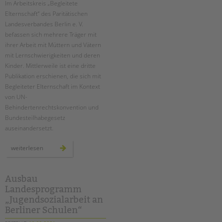
Suchen
Im Arbeitskreis „Begleitete
Elternschaft“ des Paritätischen
EINGLIEDERUNGSHILFE
Landesverbandes Berlin e. V.
befassen sich mehrere Träger mit
BETREUTES WOHNEN
ihrer Arbeit mit Müttern und Vätern
mit Lernschwierigkeiten und deren
TANDEM BTL AKADEMIE
Kinder. Mittlerweile ist eine dritte
Publikation erschienen, die sich mit
Zertfikatskurse
Begleiteter Elternschaft im Kontext
Seminarkalender
von UN-
Seminarräume
Behindertenrechtskonvention und
Bundesteilhabegesetz
STADTTEILARBEIT
auseinandersetzt.
PROFIL | LEITBILD
neue
weiterlesen
handreichung
aus
Bereiche im Überblick
dem
arbeitskreis
Kinder- und Jugendschutz
„begleitete
Ausbau
elternschaft“
Unsere Videos
Landesprogramm
„Jugendsozialarbeit an
Gesellschafter VdK
Berliner Schulen“
schoolcoach BTL