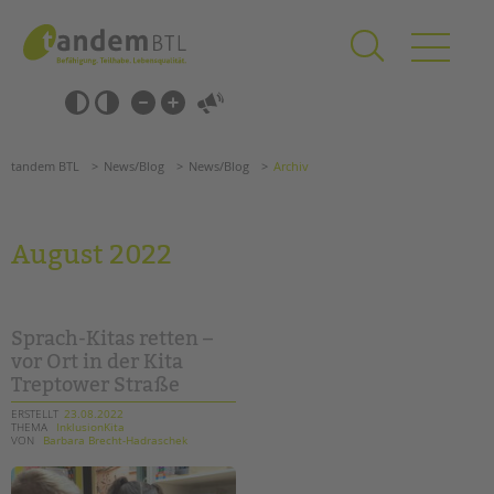
Zum
Navigation
Inhalt
überspringen
springen
Navigation
Barrierefrei-
überspringen
Einstellungen
überspringen
ANGEBOTE
tandem BTL
News/Blog
News/Blog
Archiv
KITA & FRÜHE HILFEN
SCHULE & GANZTAG
August 2022
Grundschulen
Oberschulen
Förderzentren
Sprach-Kitas retten –
Kollegs
vor Ort in der Kita
Treptower Straße
EFöB
Schulbezogene Sozialarbeit
ERSTELLT
23.08.2022
THEMA
InklusionKita
Tagesgruppen
VON
Barbara Brecht-Hadraschek
HILFEN ZUR ERZIEHUNG
Suchen