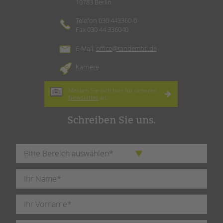
10783 Berlin
Telefon 030 443360-0
Fax 030 44 336040
E-Mail:
office@tandembtl.de
Karriere
Melden Sie sich hier für unseren
Newsletter
an.
Schreiben Sie uns.