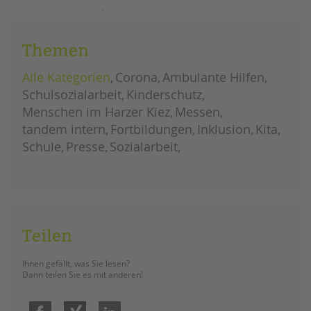
tandem international
sprach-
weiterlesen
kitas
KARRIERE
retten
–
Themen
Stellenangebote
vor
ort
tandem als Arbeitgeberin
in
Alle Kategorien
Corona
Ambulante Hilfen
der
kita
NEWS/BLOG
Schulsozialarbeit
Kinderschutz
treptower
straße
Menschen im Harzer Kiez
Messen
unkuerzbar
tandem intern
Fortbildungen
Inklusion
Kita
Briefe an Kai
Schule
Presse
Sozialarbeit
PRESSE
Magazin
KONTAKT
Teilen
Impressum
Datenschutz
Ihnen gefällt, was Sie lesen?
Hinweisgebersystem
Dann teilen Sie es mit anderen!
Intranet
Facebook
Xing
LinkedIn