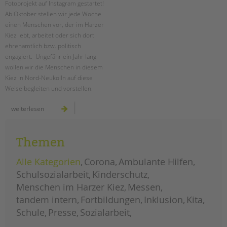
Fotoprojekt auf Instagram gestartet!
Ab Oktober stellen wir jede Woche
EINGLIEDERUNGSHILFE
einen Menschen vor, der im Harzer
Kiez lebt, arbeitet oder sich dort
BETREUTES WOHNEN
ehrenamtlich bzw. politisch
engagiert. Ungefähr ein Jahr lang
TANDEM BTL AKADEMIE
wollen wir die Menschen in diesem
Kiez in Nord-Neukölln auf diese
Zertfikatskurse
Weise begleiten und vorstellen.
Seminarkalender
Seminarräume
menschen
weiterlesen
im
harzer
kiez:
STADTTEILARBEIT
fotoprojekt
gestartet!
Themen
PROFIL | LEITBILD
Alle Kategorien
Corona
Ambulante Hilfen
Bereiche im Überblick
Schulsozialarbeit
Kinderschutz
Kinder- und Jugendschutz
Menschen im Harzer Kiez
Messen
Unsere Videos
tandem intern
Fortbildungen
Inklusion
Kita
Gesellschafter VdK
Schule
Presse
Sozialarbeit
schoolcoach BTL