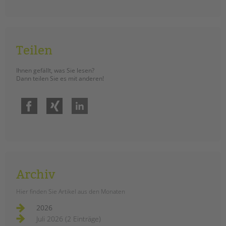
tandem international
KARRIERE
Stellenangebote
Teilen
tandem als Arbeitgeberin
NEWS/BLOG
Ihnen gefällt, was Sie lesen?
Dann teilen Sie es mit anderen!
unkuerzbar
Briefe an Kai
Facebook
Xing
LinkedIn
PRESSE
Magazin
KONTAKT
Impressum
Archiv
Datenschutz
Hier finden Sie Artikel aus den Monaten
Hinweisgebersystem
2026
Intranet
Juli 2026 (2 Einträge)