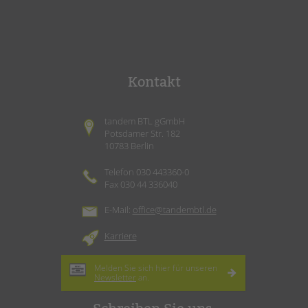
Kontakt
tandem BTL gGmbH
Potsdamer Str. 182
10783 Berlin
Telefon 030 443360-0
Fax 030 44 336040
E-Mail:
office@tandembtl.de
Karriere
Melden Sie sich hier für unseren
Newsletter
an.