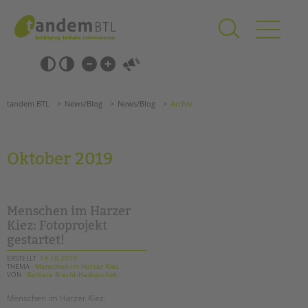
Zum
Navigation
Inhalt
überspringen
springen
Navigation
Barrierefrei-
überspringen
Einstellungen
überspringen
ANGEBOTE
tandem BTL
News/Blog
News/Blog
Archiv
KITA & FRÜHE HILFEN
SCHULE & GANZTAG
Oktober 2019
Grundschulen
Oberschulen
Förderzentren
Menschen im Harzer
Kollegs
Kiez: Fotoprojekt
gestartet!
EFöB
Schulbezogene Sozialarbeit
ERSTELLT
14.10.2019
THEMA
Menschen im Harzer Kiez
Tagesgruppen
VON
Barbara Brecht-Hadraschek
Suchen
HILFEN ZUR ERZIEHUNG
Menschen im Harzer Kiez: