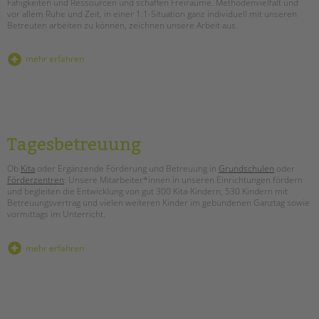
Fähigkeiten und Ressourcen und schaffen Freiräume. Methodenvielfalt und
Kinder- und Jugendschutz
vor allem Ruhe und Zeit, in einer 1:1-Situation ganz individuell mit unseren
Unsere Videos
Betreuten arbeiten zu können, zeichnen unsere Arbeit aus.
Gesellschafter VdK
schoolcoach BTL
mehr erfahren
tandem international
KARRIERE
Stellenangebote
tandem als Arbeitgeberin
Tagesbetreuung
NEWS/BLOG
Ob
Kita
oder Ergänzende Förderung und Betreuung in
Grundschulen
oder
Förderzentren
: Unsere Mitarbeiter*innen in unseren Einrichtungen fördern
und begleiten die Entwicklung von gut 300 Kita-Kindern, 530 Kindern mit
unkuerzbar
Betreuungsvertrag und vielen weiteren Kinder im gebundenen Ganztag sowie
Briefe an Kai
vormittags im Unterricht.
PRESSE
mehr erfahren
Magazin
KONTAKT
Impressum