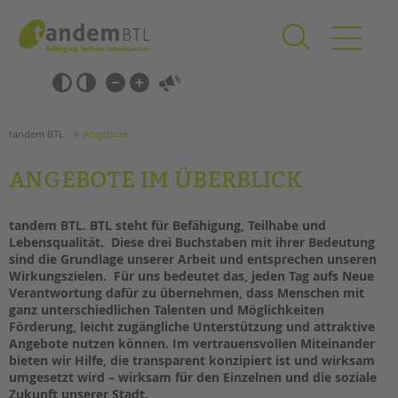
Zum
Navigation
Inhalt
überspringen
springen
Navigation
Barrierefrei-
überspringen
Einstellungen
überspringen
ANGEBOTE
tandem BTL
Angebote
ANGEBOTE IM ÜBERBLICK
KITA & FRÜHE HILFEN
SCHULE & GANZTAG
tandem BTL. BTL steht für
B
efähigung,
T
eilhabe und
L
ebensqualität. Diese drei Buchstaben mit ihrer Bedeutung
Grundschulen
sind die Grundlage unserer Arbeit und entsprechen unseren
Oberschulen
Wirkungszielen. Für uns bedeutet das, jeden Tag aufs Neue
Verantwortung dafür zu übernehmen, dass Menschen mit
Förderzentren
ganz unterschiedlichen Talenten und Möglichkeiten
Kollegs
Förderung, leicht zugängliche Unterstützung und attraktive
Suchen
EFöB
Angebote nutzen können. Im vertrauensvollen Miteinander
Schulbezogene Sozialarbeit
bieten wir Hilfe, die transparent konzipiert ist und wirksam
umgesetzt wird – wirksam für den Einzelnen und die soziale
Tagesgruppen
Zukunft unserer Stadt.