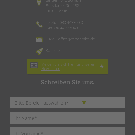
tandem BTL gGmbH
Potsdamer Str. 182
10783 Berlin
Telefon 030 443360-0
Fax 030 44 336040
E-Mail:
office@tandembtl.de
Karriere
Melden Sie sich hier für unseren
Newsletter
an.
Schreiben Sie uns.