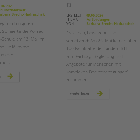
Magazin
n
.06.2026
hulsozialarbeit
rbara Brecht-Hadraschek
ERSTELLT
09.06.2026
THEMA
Fortbildungen
wegt und
im guten
VON
Barbara Brecht-Hadraschek
: So feierte die Konrad-
Praxisnah, bewegend und
Schule am 13. Mai ihr
vernetzend: Am 26. Mai kamen über
eljubiläum mit
100 Fachkräfte der tandem BTL
am der
zum Fachtag „Begleitung und
rbeit.
Angebote für Menschen mit
komplexen Beeinträchtigungen“
im
n
zusammen.
zeichen
der
gemeinschaft:
der
fachtag
weiterlesen
konrad-
für
wachsmann-
die
werte-
begleitung
tag
von
menschen
mit
komplexen
beeinträchtigungen