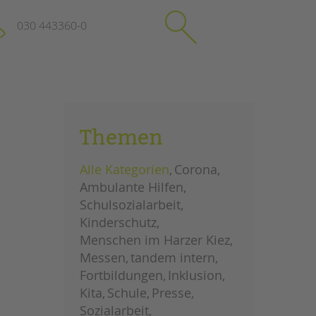
030 443360-0
schließen
KONTAKT
Themen
Suchen
e
Impressum
Alle Kategorien
Corona
itgeberin
Datenschutz
Ambulante Hilfen
Hinweisgebersystem
Schulsozialarbeit
Intranet
Kinderschutz
Menschen im Harzer Kiez
Messen
tandem intern
Fortbildungen
Inklusion
Kita
Schule
Presse
Sozialarbeit