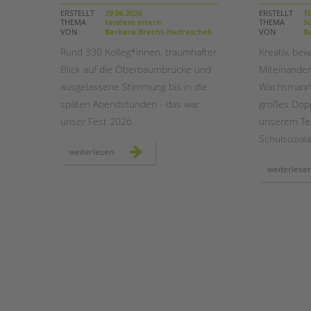
ERSTELLT
29.06.2026
ERSTELLT
15
THEMA
tandem intern
THEMA
Sc
STADTTEILARBEIT
VON
Barbara Brecht-Hadraschek
VON
Ba
Rund 330 Kolleg*innen, traumhafter
Kreativ, be
Blick auf die Oberbaumbrücke und
Miteinander
ausgelassene Stimmung bis in die
Wachsmann-
späten Abendstunden - das war
großes Dopp
unser Fest 2026.
unserem Te
Schulsoziala
sommer,
weiterlesen
sonne,
spreeufer:
weiterlese
das
war
unser
tandem
btl
sommerfest
2026!