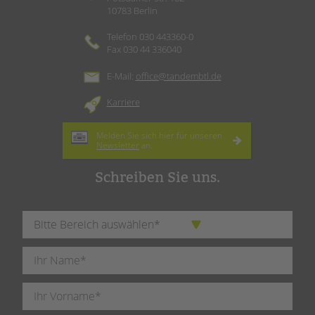
10783 Berlin
Telefon 030 443360-0
Fax 030 44 336040
E-Mail:
office@tandembtl.de
Karriere
Melden Sie sich hier für unseren
Newsletter
an.
Schreiben Sie uns.