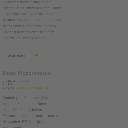
Weihnachtsbescherung haben
unsere Kolleg*innen der Ambulanten
EINGLIEDERUNGSHILFE
Hilfen eine tolle Aktion ins Leben
gerufen. Am 20.12. und 21.12.21 war
BETREUTES WOHNEN
der Weihnachtsmann an unserem
Standort in der Wichertstraße im
TANDEM BTL AKADEMIE
Prenzlauer Berg zu Besuch.
Zertfikatskurse
Seminarkalender
der
weiterlesen
weihnachtmann
Seminarräume
zu
besuch
bei
STADTTEILARBEIT
den
Neue Videos online
ambulanten
hilfen
ERSTELLT
21.12.2021
THEMA
PROFIL | LEITBILD
VON
Barbara Brecht-Hadraschek
Bereiche im Überblick
Tandem goes Babelsberg!:) Wir
Kinder- und Jugendschutz
haben drei neue tolle Videos
Unsere Videos
produziert über Arbeiten,
Gesellschafter VdK
Personalentwicklung und Lernen bei
der tandem BTL. Viel Spaß beim
schoolcoach BTL
Anschauen!