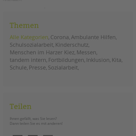
tandem international
neue
weiterlesen
KARRIERE
videos
online
Stellenangebote
Themen
tandem als Arbeitgeberin
Alle Kategorien
Corona
Ambulante Hilfen
NEWS/BLOG
Schulsozialarbeit
Kinderschutz
Menschen im Harzer Kiez
Messen
unkuerzbar
tandem intern
Fortbildungen
Inklusion
Kita
Briefe an Kai
Schule
Presse
Sozialarbeit
PRESSE
Magazin
KONTAKT
Impressum
Teilen
Datenschutz
Hinweisgebersystem
Ihnen gefällt, was Sie lesen?
Dann teilen Sie es mit anderen!
Intranet