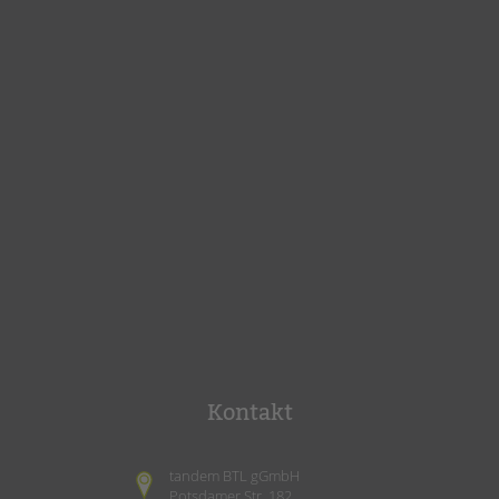
Kontakt
tandem BTL gGmbH
Potsdamer Str. 182