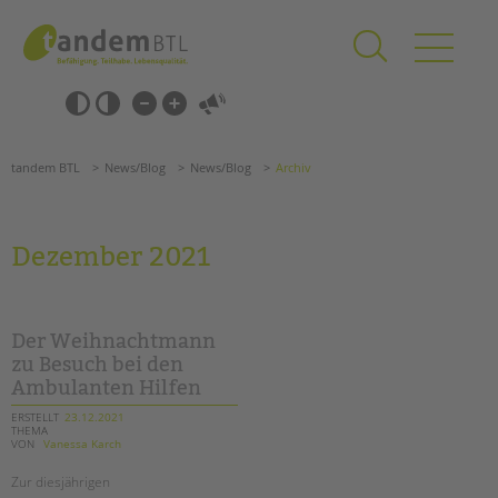
Zum
Navigation
Inhalt
überspringen
springen
Navigation
Barrierefrei-
überspringen
Einstellungen
überspringen
ANGEBOTE
tandem BTL
News/Blog
News/Blog
Archiv
KITA & FRÜHE HILFEN
SCHULE & GANZTAG
Dezember 2021
Grundschulen
Oberschulen
Förderzentren
Der Weihnachtmann
Kollegs
zu Besuch bei den
Ambulanten Hilfen
EFöB
Schulbezogene Sozialarbeit
ERSTELLT
23.12.2021
THEMA
Tagesgruppen
VON
Vanessa Karch
HILFEN ZUR ERZIEHUNG
Zur diesjährigen
Suchen