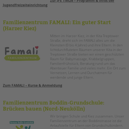
Zur JFE Tietze – Programm & Infos der
tandem international
Jugendfreizeiteinrichtung
KARRIERE
Stellenangebote
Familienzentrum FAMALI: Ein guter Start
tandem als Arbeitgeberin
(Harzer Kiez)
Mitten im Harzer Kiez, in der Kita Treptower
NEWS/BLOG
Straße, dreht sich im FAMALI alles um die
Kleinsten (0 bis 4 Jahre) und ihre Eltern. In den
unkuerzbar
lichtdurchfluteten Räumen unserer Kita in der
Treptower Straße bieten wir einen geschützten
Briefe an Kai
Raum für Babymassage, Krabbelgruppen,
Familienfrühstück, Beratung rund um das
Abenteuer Familie und vieles mehr. Ein Ort zum
PRESSE
Vernetzen, Lernen und Durchatmen für
werdende und junge Eltern.
Magazin
Zum FAMALI – Kurse & Anmeldung
KONTAKT
Impressum
Familienzentrum Boddin-Grundschule:
Datenschutz
Brücken bauen (Nord-Neukölln)
Hinweisgebersystem
Wir bringen Schule und Kiez zusammen. Unser
Intranet
Familienzentrum an der Boddinstrasse ist die
Anlaufstelle für Eltern von Grundschulkindern.