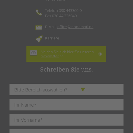
Telefon 030 443360-0
Fax 030 44 336040
E-Mail:
office@tandembtl.de
Karriere
Melden Sie sich hier für unseren
Newsletter
an.
Schreiben Sie uns.