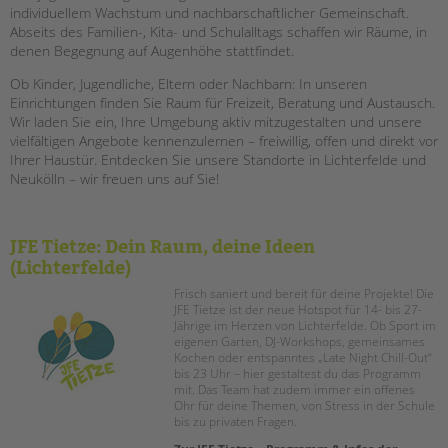
individuellem Wachstum und nachbarschaftlicher Gemeinschaft.
EINGLIEDERUNGSHILFE
Abseits des Familien-, Kita- und Schulalltags schaffen wir Räume, in
denen Begegnung auf Augenhöhe stattfindet.
BETREUTES WOHNEN
Ob Kinder, Jugendliche, Eltern oder Nachbarn: In unseren
Einrichtungen finden Sie Raum für Freizeit, Beratung und Austausch.
Wir laden Sie ein, Ihre Umgebung aktiv mitzugestalten und unsere
TANDEM BTL AKADEMIE
vielfältigen Angebote kennenzulernen – freiwillig, offen und direkt vor
Ihrer Haustür. Entdecken Sie unsere Standorte in Lichterfelde und
Zertfikatskurse
Neukölln – wir freuen uns auf Sie!
Seminarkalender
Seminarräume
JFE Tietze: Dein Raum, deine Ideen
STADTTEILARBEIT
(Lichterfelde)
Frisch saniert und bereit für deine Projekte! Die
PROFIL | LEITBILD
JFE Tietze ist der neue Hotspot für 14- bis 27-
Jährige im Herzen von Lichterfelde. Ob Sport im
Bereiche im Überblick
eigenen Garten, DJ-Workshops, gemeinsames
Kinder- und Jugendschutz
Kochen oder entspanntes „Late Night Chill-Out“
bis 23 Uhr – hier gestaltest du das Programm
Unsere Videos
mit. Das Team hat zudem immer ein offenes
Gesellschafter VdK
Ohr für deine Themen, von Stress in der Schule
bis zu privaten Fragen.
schoolcoach BTL