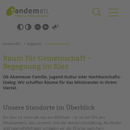
Zum
Navigation
Inhalt
überspringen
springen
Navigation
Barrierefrei-
überspringen
Einstellungen
überspringen
ANGEBOTE
tandem BTL
Angebote
Stadtteilarbeit
KITA & FRÜHE HILFEN
Raum für Gemeinschaft –
SCHULE & GANZTAG
Begegnung im Kiez
Grundschulen
Ob Abenteuer Familie, Jugend-Kultur oder Nachbarschafts-
Oberschulen
Dialog: Wir schaffen Räume für das Miteinander in Ihrem
Förderzentren
Viertel.
Kollegs
EFöB
Unsere Standorte im Überblick
Schulbezogene Sozialarbeit
Suchen
Tagesgruppen
Ein Kiez ist mehr als nur ein Wohnort – er ist ein Ort des
Miteinanders, des Lernens und der aktiven Gestaltung. Als Kinder-
HILFEN ZUR ERZIEHUNG
und Jugendhilfeträger schlagen wir die Brücke zwischen