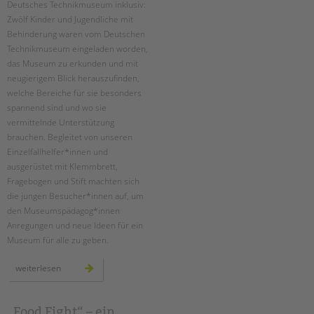
Deutsches Technikmuseum inklusiv:
Suchen
Zwölf Kinder und Jugendliche mit
EINGLIEDERUNGSHILFE
Behinderung waren vom Deutschen
Technikmuseum eingeladen worden,
BETREUTES WOHNEN
das Museum zu erkunden und mit
neugierigem Blick herauszufinden,
TANDEM BTL AKADEMIE
welche Bereiche für sie besonders
spannend sind und wo sie
Zertfikatskurse
vermittelnde Unterstützung
Seminarkalender
brauchen. Begleitet von unseren
Seminarräume
Einzelfallhelfer*innen und
ausgerüstet mit Klemmbrett,
STADTTEILARBEIT
Fragebogen und Stift machten sich
die jungen Besucher*innen auf, um
PROFIL | LEITBILD
den Museumspädagog*innen
Anregungen und neue Ideen für ein
Bereiche im Überblick
Museum für alle zu geben.
Kinder- und Jugendschutz
Unsere Videos
ambulante
weiterlesen
hilfen:
Gesellschafter VdK
deutsches
technikmuseum
schoolcoach BTL
inklusiv
„Food Fight“ – ein