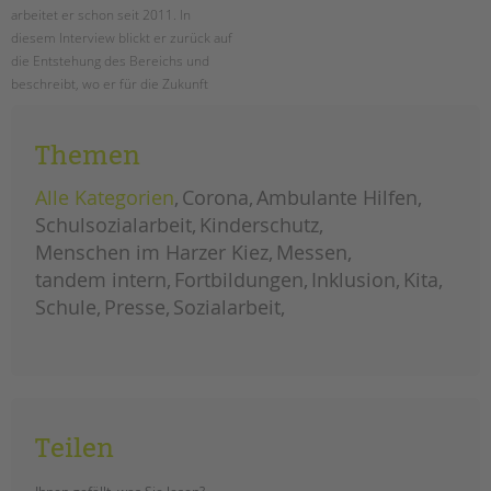
arbeitet er schon seit 2011. In
diesem Interview blickt er zurück auf
die Entstehung des Bereichs und
beschreibt, wo er für die Zukunft
neue Aufgaben und
Herausforderungen sieht und wie
Themen
sich der Bereich weiterentwickeln
wird.
Alle Kategorien
Corona
Ambulante Hilfen
herausforderungen
weiterlesen
Schulsozialarbeit
Kinderschutz
und
chancen
Menschen im Harzer Kiez
Messen
für
die
tandem intern
Fortbildungen
Inklusion
Kita
schulsozialarbeit
Schule
Presse
Sozialarbeit
Teilen