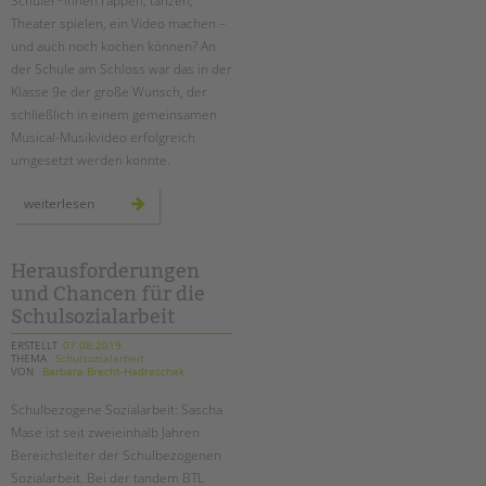
Schüler*innen rappen, tanzen,
Theater spielen, ein Video machen –
und auch noch kochen können? An
der Schule am Schloss war das in der
Klasse 9e der große Wunsch, der
schließlich in einem gemeinsamen
Musical-Musikvideo erfolgreich
umgesetzt werden konnte.
„food
weiterlesen
fight“
–
ein
musikvideo
der
Herausforderungen
klasse
und Chancen für die
9e
an
Schulsozialarbeit
der
schule
am
ERSTELLT
07.08.2019
schloss
THEMA
Schulsozialarbeit
VON
Barbara Brecht-Hadraschek
Schulbezogene Sozialarbeit: Sascha
Mase ist seit zweieinhalb Jahren
Bereichsleiter der Schulbezogenen
Sozialarbeit. Bei der tandem BTL