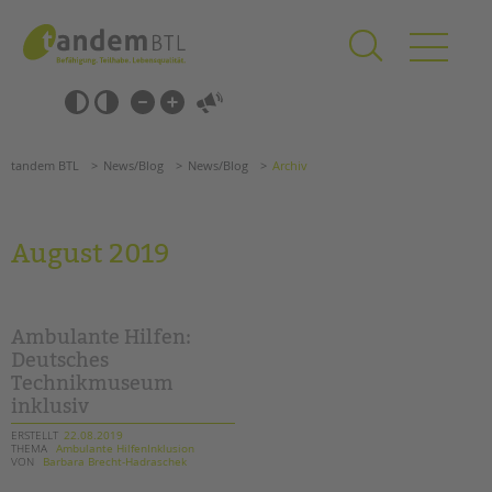
Zum
Navigation
Inhalt
überspringen
springen
Navigation
Barrierefrei-
überspringen
Einstellungen
überspringen
ANGEBOTE
tandem BTL
News/Blog
News/Blog
Archiv
KITA & FRÜHE HILFEN
SCHULE & GANZTAG
August 2019
Grundschulen
Oberschulen
Förderzentren
Ambulante Hilfen:
Kollegs
Deutsches
Technikmuseum
EFöB
inklusiv
Schulbezogene Sozialarbeit
Tagesgruppen
ERSTELLT
22.08.2019
THEMA
Ambulante HilfenInklusion
VON
Barbara Brecht-Hadraschek
HILFEN ZUR ERZIEHUNG