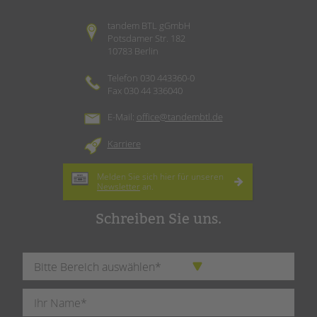
tandem BTL gGmbH
Potsdamer Str. 182
10783 Berlin
Telefon 030 443360-0
Fax 030 44 336040
E-Mail:
office@tandembtl.de
Karriere
Melden Sie sich hier für unseren
Newsletter
an.
Schreiben Sie uns.