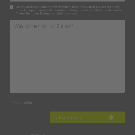
Pflichtfeld
Sie erklären sich damit einverstanden, dass Ihre Daten zur Bearbeitung
Ihres Anliegens verwendet werden. Informationen und Widerrufshinweise
finden Sie in der
Datenschutzinformation
.
*
* Pflichtfelder
abschicken