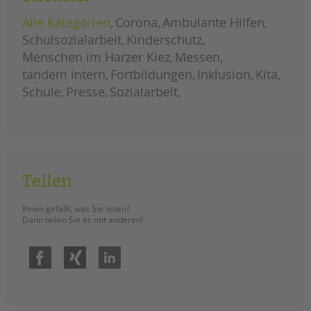
fortbildung:
erzieher*in
mit
Alle Kategorien
Corona
Ambulante Hilfen
dem
fachprofil
Schulsozialarbeit
Kinderschutz
sprache
Menschen im Harzer Kiez
Messen
tandem intern
Fortbildungen
Inklusion
Kita
Schule
Presse
Sozialarbeit
Teilen
Ihnen gefällt, was Sie lesen?
Dann teilen Sie es mit anderen!
Facebook
Xing
LinkedIn