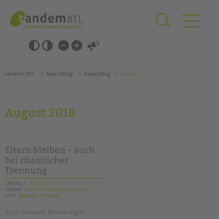
Zum
Navigation
Inhalt
überspringen
springen
Navigation
Barrierefrei-
überspringen
Einstellungen
überspringen
ANGEBOTE
tandem BTL
News/Blog
News/Blog
Archiv
KITA & FRÜHE HILFEN
SCHULE & GANZTAG
August 2018
Grundschulen
Oberschulen
Förderzentren
Eltern bleiben – auch
Kollegs
bei räumlicher
Trennung
EFöB
Schulbezogene Sozialarbeit
ERSTELLT
13.08.2018
THEMA
Ambulante HilfenInklusion
Tagesgruppen
VON
Melanie Weiland
HILFEN ZUR ERZIEHUNG
Trotz intensiver Bemühungen
Suchen