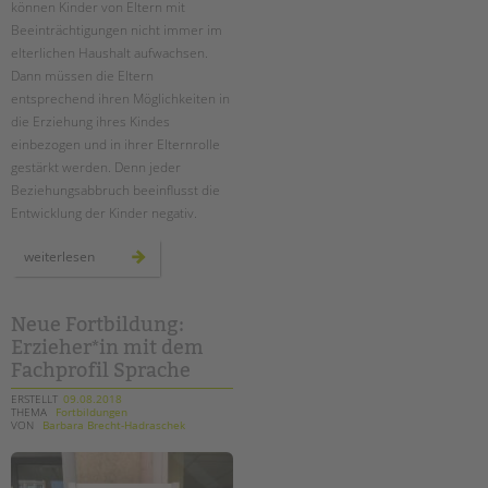
können Kinder von Eltern mit
Beeinträchtigungen nicht immer im
EINGLIEDERUNGSHILFE
elterlichen Haushalt aufwachsen.
Dann müssen die Eltern
BETREUTES WOHNEN
entsprechend ihren Möglichkeiten in
die Erziehung ihres Kindes
TANDEM BTL AKADEMIE
einbezogen und in ihrer Elternrolle
gestärkt werden. Denn jeder
Zertfikatskurse
Beziehungsabbruch beeinflusst die
Seminarkalender
Entwicklung der Kinder negativ.
Seminarräume
eltern
weiterlesen
bleiben
STADTTEILARBEIT
–
auch
bei
räumlicher
Neue Fortbildung:
PROFIL | LEITBILD
trennung
Erzieher*in mit dem
Bereiche im Überblick
Fachprofil Sprache
Kinder- und Jugendschutz
ERSTELLT
09.08.2018
Unsere Videos
THEMA
Fortbildungen
VON
Barbara Brecht-Hadraschek
Gesellschafter VdK
schoolcoach BTL