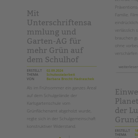
wachsmann-
werte-
Präventions
tag
Mit
Familie. Fil
Unterschriftensa
eindrücklic
verlässlich 
mmlung und
brauchen g
Garten-AG für
ohne vorbe
mehr Grün auf
verschärfen 
dem Schulhof
weiterlese
ERSTELLT
02.09.2024
THEMA
Schulsozialarbeit
VON
Barbara Brecht-Hadraschek
Als im Frühsommer ein ganzes Areal
Einwe
auf dem Schulgelände der
Plane
Karlsgartenschule vom
der L
Grünflächenamt abgeholzt wurde,
Grund
regte sich in der Schulgemeinschaft
konstruktiver Widerstand.
ERSTELLT
18
THEMA
Sc