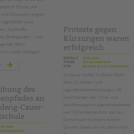
plakatausstellung
an
arbeit in Schule und
der
sonnenblumen
m und Diskussion zeigten
grundschule
h: Jugendhilfe muss
Proteste gegen
sein, Fachkräfte
ute Bedingungen – und
Kürzungen waren
ugende Hilfen
erfolgreich
sich soziale Notlagen.
ERSTELLT
22.02.2024
THEMA
Schulsozialarbeit
„im
n
VON
Barbara Brecht-Hadraschek
prinzip
familie“
Im Januar drohte im Bezirk Berlin-
–
ein
Mitte 53 Kinder- und
filmabend
und
ihung des
Jugendfreizeiteinrichtungen, 28
eine
debatte
tenpfades an
über
Einrichtungen der schul- und
die
zukunft
berufsbezogenen Jugendsozialarbeit
udwig-Cauer-
der
jugendhilfe
und 14 Familienzentren das Aus.
schule
in
berlin
Gemeinsam mit einem breiten
Bündnis haben wir mit zahlreichen
.01.2024
hulsozialarbeit