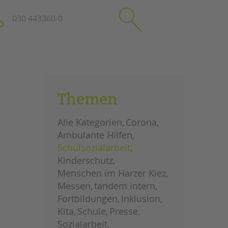
030 443360-0
schließen
KONTAKT
Themen
Suchen
e
Impressum
Alle Kategorien
Corona
itgeberin
Datenschutz
Ambulante Hilfen
Hinweisgebersystem
Schulsozialarbeit
Intranet
Kinderschutz
Menschen im Harzer Kiez
Messen
tandem intern
Fortbildungen
Inklusion
Kita
Schule
Presse
Sozialarbeit