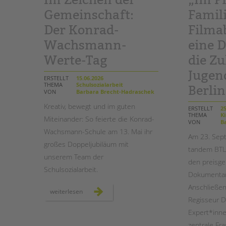
Gemeinschaft:
Famili
STADTTEILARBEIT
Der Konrad-
Filma
Wachsmann-
eine D
Werte-Tag
die Z
Jugend
ERSTELLT
15.06.2026
THEMA
Schulsozialarbeit
Berlin
VON
Barbara Brecht-Hadraschek
Kreativ, bewegt und
im guten
ERSTELLT
25
THEMA
Ki
Miteinander
: So feierte die Konrad-
VON
Ba
Wachsmann-Schule am 13. Mai ihr
Am 23. Sep
großes Doppeljubiläum mit
tandem BTL 
unserem Team der
den preisg
Schulsozialarbeit.
Dokumentarfi
Anschließen
im
weiterlesen
zeichen
Regisseur 
der
gemeinschaft:
Expert*inne
der
konrad-
zentrale Fr