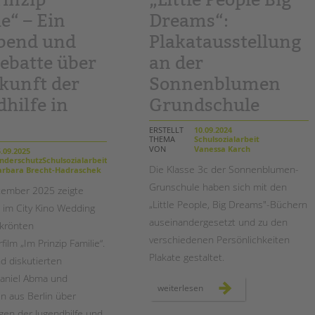
Magazin
e“ – Ein
Dreams“:
bend und
Plakatausstellung
ebatte über
an der
ukunft der
Sonnenblumen
hilfe in
Grundschule
ERSTELLT
10.09.2024
THEMA
Schulsozialarbeit
VON
Vanessa Karch
.09.2025
nderschutzSchulsozialarbeitSozialarbeit
Die Klasse 3c der Sonnenblumen-
rbara Brecht-Hadraschek
Grunschule haben sich mit den
tember 2025 zeigte
„Little People, Big Dreams"-Büchern
im City Kino Wedding
auseinandergesetzt und zu den
ekrönten
verschiedenen Persönlichkeiten
lm „Im Prinzip Familie“.
Plakate gestaltet.
d diskutierten
Daniel Abma und
„little
weiterlesen
n aus Berlin über
people
big
agen der Jugendhilfe und
dreams“: