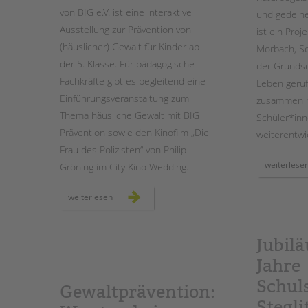
von BIG e.V. ist eine interaktive
und gedeihe
Ausstellung zur Prävention von
ist ein Proj
(häuslicher) Gewalt für Kinder ab
Morbach, Sc
der 5. Klasse. Für pädagogische
der Grundsc
Fachkräfte gibt es begleitend eine
Leben geruf
Einführungsveranstaltung zum
zusammen mi
Thema häusliche Gewalt mit BIG
Schüler*inn
Prävention sowie den Kinofilm „Die
weiterentwic
Frau des Polizisten“ von Philip
weiterlese
Gröning im City Kino Wedding.
präventionswochen
weiterlesen
zur
häuslichen
gewalt
mit
und
Jubil
in
schulen
Jahre
Schul
Gewaltprävention:
Stegli