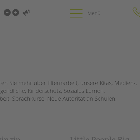
i-
gen
gen
PROFIL | LEITBILD
KARRIERE
HUNG
Bereiche im Überblick
Stellenangebot
Kinder- und Jugendschutz
tandem als Arbe
n Sie mehr über Elternarbeit, unsere Kitas, Medien-,
Unsere Videos
LFE
gendliche, Kinderschutz, Soziales Lernen,
Gesellschafter VdK
NEWS/BLOG
beit, Sprachkurse, Neue Autorität an Schulen,
schoolcoach BTL
N
tandem international
unkuerzbar
MIE
Briefe an Kai
PRESSE
rinzip
„Little People Big