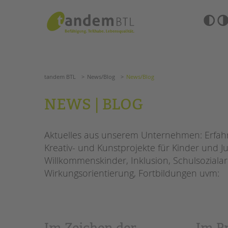
Zum
Navigation
Inhalt
überspringen
springen
Barrierefre
Einstellun
tandem BTL
News/Blog
News/Blog
übersprin
Navigation
überspringen
SUCHE
tandem BTL
News/Blog
News/Blog
ANGEBOTE
NEWS | BLOG
KITA & FRÜHE HILFEN
HILFEN ZUR ERZIE
Aktuelles aus unserem Unternehmen: Erfahre
SCHULE & GANZTAG
EINGLIEDERUNGSHI
Kreativ- und Kunstprojekte für Kinder und Ju
Grundschulen
Willkommenskinder, Inklusion, Schulsozialar
BETREUTES WOHNE
Oberschulen
Wirkungsorientierung, Fortbildungen uvm:
Förderzentren
TANDEM BTL AKADE
Kollegs
EFöB
Zertfikatskurse
Schulbezogene Sozialarbeit
Seminarkalender
Im Zeichen der
„Im P
Tagesgruppen
Seminarräume