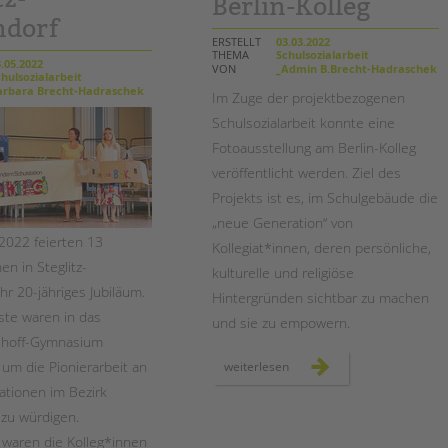
Berlin-Kolleg
ndorf
ERSTELLT
03.03.2022
THEMA
Schulsozialarbeit
.05.2022
VON
_Admin B.Brecht-Hadraschek
hulsozialarbeit
rbara Brecht-Hadraschek
Im Zuge der projektbezogenen
Schulsozialarbeit konnte eine
Fotoausstellung am Berlin-Kolleg
veröffentlicht werden. Ziel des
Projekts ist es, im Schulgebäude die
„neue Generation“ von
2022 feierten 13
Kollegiat*innen, deren persönliche,
en in Steglitz-
kulturelle und religiöse
hr 20-jähriges Jubiläum.
Hintergründen sichtbar zu machen
te waren in das
und sie zu empowern.
shoff-Gymnasium
m die Pionierarbeit an
fotoausstellung
weiterlesen
„bk
besetzen“
ationen im Bezirk
am
berlin-
zu würdigen.
kolleg
aren die Kolleg*innen