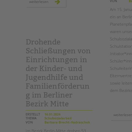
VON
Ba
mit
weiterlesen
unterschriftensammlung
und
Am 15. Jan
garten-
ag
ein an Berli
für
mehr
Planetenpfad
grün
auf
waren unse
dem
schulhof
Schulsozial
Drohende
Schulstatio
Schließungen von
Initiator*in
Einrichtungen in
Schüler*inn
der Kinder- und
Schulleiter
Elternvertr
Jugendhilfe und
sowie leite
Familienförderun
dem Bezirk
g im Berliner
Bezirk Mitte
ERSTELLT
16.01.2024
weiterlese
THEMA
Schulsozialarbeit
VON
Barbara Brecht-Hadraschek
Im Bezirk Berlin-Mitte drohen 53