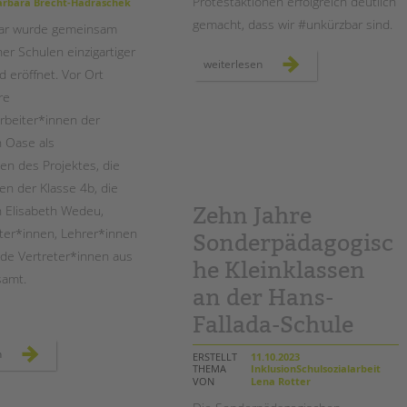
Protestaktionen erfolgreich deutlich
rbara Brecht-Hadraschek
gemacht, dass wir #unkürzbar sind.
uar wurde gemeinsam
ner Schulen einzigartiger
proteste
weiterlesen
 eröffnet. ­Vor Ort
gegen
kürzungen
re
waren
erfolgreich
arbeiter*innen der
n Oase als
nen des Projektes, die
en der Klasse 4b, die
in Elisabeth Wedeu,
Zehn Jahre
eter*innen, Lehrer*innen
Sonderpädagogisc
nde Vertreter*innen aus
he Kleinklassen
samt.
an der Hans-
Fallada-Schule
einweihung
n
ERSTELLT
11.10.2023
des
THEMA
InklusionSchulsozialarbeit
planetenpfades
VON
Lena Rotter
an
der