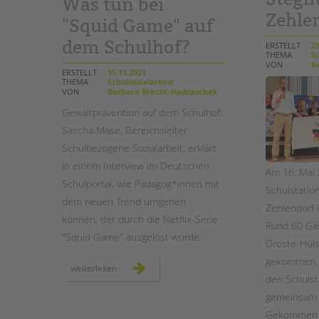
Was tun bei
Zehle
"Squid Game" auf
dem Schulhof?
ERSTELLT
23
THEMA
Sc
VON
Ba
ERSTELLT
15.11.2021
THEMA
Schulsozialarbeit
VON
Barbara Brecht-Hadraschek
Gewaltprävention auf dem Schulhof:
Sascha Mase, Bereichsleiter
Schulbezogene Sozialarbeit, erklärt
in einem Interview im Deutschen
Am 16. Mai 
Schulportal, wie Pädagog*innen mit
Schulstation
dem neuen Trend umgehen
Zehlendorf i
können, der durch die Netflix-Serie
Rund 60 Gäs
"Squid Game" ausgelöst wurde.
Droste-Hül
gekommen, u
gewaltprävention:
weiterlesen
was
den Schulst
tun
bei
gemeinsam 
"squid
game"
Gekommen w
auf