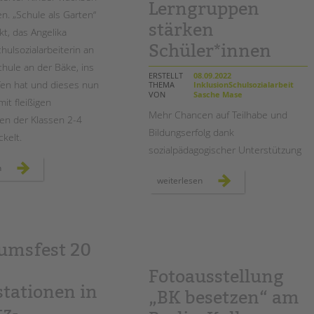
Lerngruppen
n. „Schule als Garten“
stärken
ekt, das Angelika
Schüler*innen
hulsozialarbeiterin an
hule an der Bäke, ins
ERSTELLT
08.09.2022
en hat und dieses nun
THEMA
InklusionSchulsozialarbeit
VON
Sasche Mase
t fleißigen
Mehr Chancen auf Teilhabe und
en der Klassen 2-4
Bildungserfolg dank
kelt.
sozialpädagogischer Unterstützung
schule
n
als
temporäre
weiterlesen
garten
lerngruppen
stärken
schüler*innen
äumsfest 20
Fotoausstellung
stationen in
„BK besetzen“ am
tz-