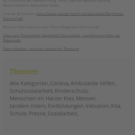
ist Co-Autorin der Handreichung. Vielen Dank an Melanie Weiland,
tandem international
Bereichsleiterin Ambulante Hilfen.
KARRIERE
Link der Broschüre:
https://www.paritaet-berlin.de/downloads/Begleitete-
Elternschaft
Stellenangebote
Weitere Informationen zum Thema Begleitete Elternschaft
tandem als Arbeitgeberin
Infos zum Themenheft: Begleitete Elternschaft – kombinierte Hilfen als
NEWS/BLOG
Balanceakt
Eltern bleiben – auch bei räumlicher Trennung
unkuerzbar
Briefe an Kai
Themen
PRESSE
Alle Kategorien
Corona
Ambulante Hilfen
Magazin
Schulsozialarbeit
Kinderschutz
KONTAKT
Menschen im Harzer Kiez
Messen
Impressum
tandem intern
Fortbildungen
Inklusion
Kita
Datenschutz
Schule
Presse
Sozialarbeit
Hinweisgebersystem
Intranet