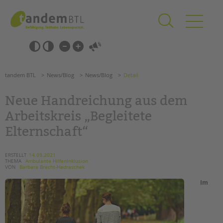
Zum
Navigation
Inhalt
überspringen
springen
Navigation
Barrierefrei-
überspringen
Einstellungen
überspringen
ANGEBOTE
tandem BTL
News/Blog
News/Blog
Detail
KITA & FRÜHE HILFEN
Neue Handreichung aus dem
SCHULE & GANZTAG
Arbeitskreis „Begleitete
Grundschulen
Elternschaft“
Oberschulen
Förderzentren
ERSTELLT
14.09.2021
Kollegs
THEMA
Ambulante HilfenInklusion
VON
Barbara Brecht-Hadraschek
EFöB
Im
Schulbezogene Sozialarbeit
Tagesgruppen
HILFEN ZUR ERZIEHUNG
Suchen