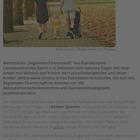
EINGLIEDERUNGSHILFE
BETREUTES WOHNEN
TANDEM BTL AKADEMIE
Bildnachweis: Mabel Amber auf Pixabay
Zertfikatskurse
Seminarkalender
Arbeitskreis „Begleitete Elternschaft“ des Paritätischen
Seminarräume
Landesverbandes Berlin e. V. befassen sich mehrere Träger mit ihrer
Arbeit mit Müttern und Vätern mit Lernschwierigkeiten und deren
Kinder. Mittlerweile ist eine dritte Publikation erschienen, die sich mit
STADTTEILARBEIT
Begleiteter Elternschaft im Kontext von UN-
Behindertenrechtskonvention und Bundesteilhabegesetz
PROFIL | LEITBILD
auseinandersetzt.
Die Handreichung bietet unter anderem für Teilhabefachdienste beispielhafte
Bereiche im Überblick
Anregungen und Fragen in
Leichter Sprache
. Im Prozess der Teilhabeplanung
Kinder- und Jugendschutz
mit Eltern mit geistiger Behinderung dient sie zur Unterstützung für die
Gespräche. Aber auch für andere Gespräche mit Eltern zu ihren Bedarfen
Unsere Videos
kann diese Broschüre sehr gut genutzt werden. Sie ist beim Paritätischen
Gesellschafter VdK
Landesverbandes Berlin e. V.
online
und als Printversion verfügbar.
schoolcoach BTL
Die tandem BTL arbeitet im Arbeitskreis „Begleitete Elternschaft“ aktiv mit und