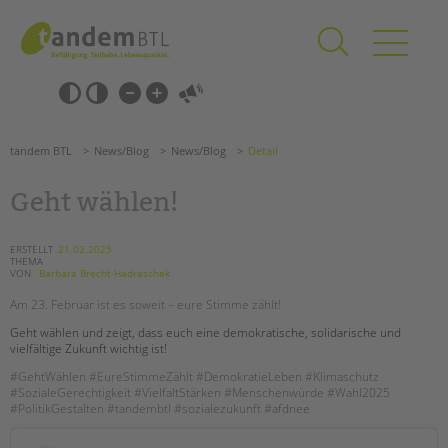
Zum
Navigation
Inhalt
überspringen
springen
Navigation
Barrierefrei-
überspringen
Einstellungen
überspringen
ANGEBOTE
tandem BTL
News/Blog
News/Blog
Detail
KITA & FRÜHE HILFEN
Geht wählen!
SCHULE & GANZTAG
Grundschulen
ERSTELLT
21.02.2025
THEMA
Oberschulen
VON
Barbara Brecht-Hadraschek
Förderzentren
Am 23. Februar ist es soweit – eure Stimme zählt!
Kollegs
Geht wählen und zeigt, dass euch eine demokratische, solidarische und
EFöB
vielfältige Zukunft wichtig ist!
Schulbezogene Sozialarbeit
#GehtWählen #EureStimmeZählt #DemokratieLeben #Klimaschutz
#SozialeGerechtigkeit #VielfaltStärken #Menschenwürde #Wahl2025
Tagesgruppen
#PolitikGestalten #tandembtl #sozialezukunft #afdnee
HILFEN ZUR ERZIEHUNG
Suchen