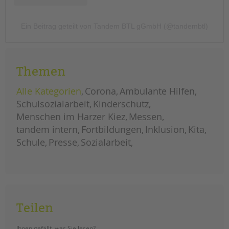
tandem international
KARRIERE
Ein Beitrag geteilt von Tandem BTL gGmbH (@tandembtl)
Stellenangebote
tandem als Arbeitgeberin
NEWS/BLOG
Themen
unkuerzbar
Alle Kategorien
Corona
Ambulante Hilfen
Briefe an Kai
Schulsozialarbeit
Kinderschutz
Menschen im Harzer Kiez
Messen
PRESSE
tandem intern
Fortbildungen
Inklusion
Kita
Schule
Presse
Sozialarbeit
Magazin
KONTAKT
Impressum
Datenschutz
Hinweisgebersystem
Teilen
Intranet
Ihnen gefällt, was Sie lesen?