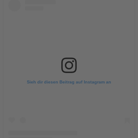
EINGLIEDERUNGSHILFE
BETREUTES WOHNEN
TANDEM BTL AKADEMIE
Zertfikatskurse
Seminarkalender
Seminarräume
STADTTEILARBEIT
Sieh dir diesen Beitrag auf Instagram an
PROFIL | LEITBILD
Bereiche im Überblick
Kinder- und Jugendschutz
Unsere Videos
Gesellschafter VdK
schoolcoach BTL