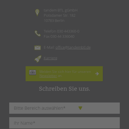
tandem BTL gGmbH
Potsdamer Str. 182
10783 Berlin
Telefon 030 443360-0
Fax 030 44 336040
E-Mail:
office@tandembtl.de
Karriere
Melden Sie sich hier für unseren
Newsletter
an.
Schreiben Sie uns.