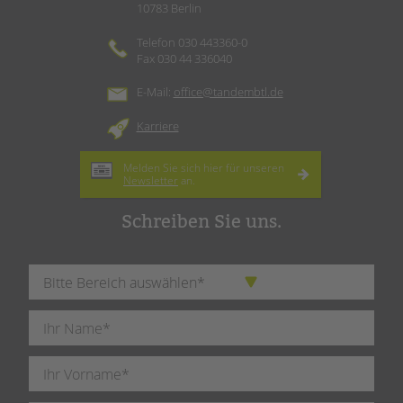
10783 Berlin
Telefon 030 443360-0
Fax 030 44 336040
E-Mail:
office@tandembtl.de
Karriere
Melden Sie sich hier für unseren
Newsletter
an.
Schreiben Sie uns.