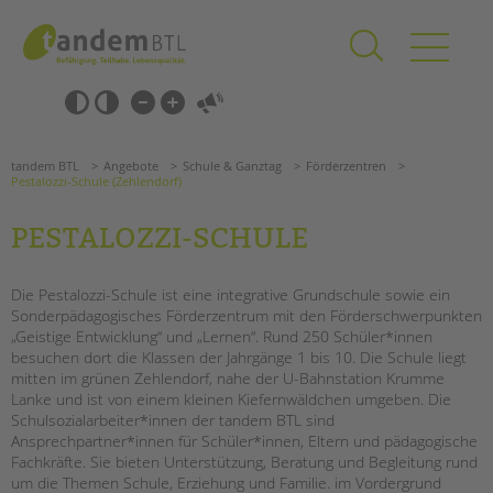
Zum
Navigation
Inhalt
überspringen
springen
Navigation
Barrierefrei-
überspringen
Einstellungen
überspringen
ANGEBOTE
tandem BTL
Angebote
Schule & Ganztag
Förderzentren
KITA & FRÜHE HILFEN
Pestalozzi-Schule (Zehlendorf)
PESTALOZZI-SCHULE
SCHULE & GANZTAG
Grundschulen
Die Pestalozzi-Schule ist eine integrative Grundschule sowie ein
Oberschulen
Sonderpädagogisches Förderzentrum mit den Förderschwerpunkten
Förderzentren
„Geistige Entwicklung“ und „Lernen“. Rund 250 Schüler*innen
Kollegs
besuchen dort die Klassen der Jahrgänge 1 bis 10. Die Schule liegt
mitten im grünen Zehlendorf, nahe der U-Bahnstation Krumme
EFöB
Lanke und ist von einem kleinen Kiefernwäldchen umgeben. Die
Schulbezogene Sozialarbeit
Schulsozialarbeiter*innen der tandem BTL sind
Suchen
Tagesgruppen
Ansprechpartner*innen für Schüler*innen, Eltern und pädagogische
Fachkräfte. Sie bieten Unterstützung, Beratung und Begleitung rund
HILFEN ZUR ERZIEHUNG
um die Themen Schule, Erziehung und Familie.
im Vordergrund