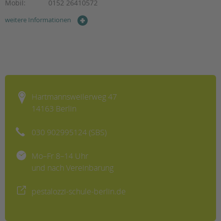
tandem international
Mobil:
0152 26410572
KARRIERE
weitere Informationen
Stellenangebote
tandem als Arbeitgeberin
NEWS/BLOG
unkuerzbar
Hartmannsweilerweg 47
Briefe an Kai
14163 Berlin
PRESSE
030 902995124 (SBS)
Magazin
KONTAKT
Mo–Fr 8–14 Uhr
und nach Vereinbarung
Impressum
Datenschutz
pestalozzi-schule-berlin.de
Hinweisgebersystem
Intranet