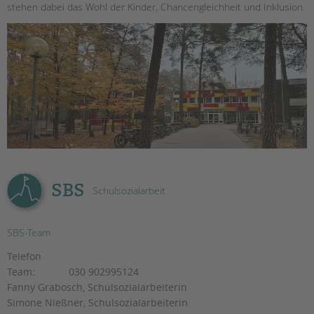
stehen dabei das Wohl der Kinder, Chancengleichheit und Inklusion
.
EINGLIEDERUNGSHILFE
BETREUTES WOHNEN
TANDEM BTL AKADEMIE
Zertfikatskurse
Seminarkalender
Seminarräume
STADTTEILARBEIT
SBS
Schulsozialarbeit
PROFIL | LEITBILD
Bereiche im Überblick
SBS-Team
Kinder- und Jugendschutz
Telefon
Unsere Videos
Team:
030 902995124
Gesellschafter VdK
Fanny Grabosch, Schulsozialarbeiterin
schoolcoach BTL
Simone Nießner, Schulsozialarbeiterin